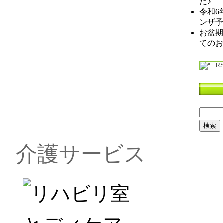
た♪
令和6
ンザ予
お盆期
てのお
RS
介護サービス