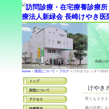
長崎けや
home
>
医院について
>
ブログ
> けやきカレンダー2020
トップ
けやきカ
医院について
早くも２０２
アクセス
春の日差しも
診療案内